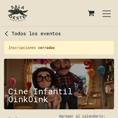
Ir al contenido
Todos los eventos
Inscripciones
cerradas
Cine Infantil
OinkOink
Agregar al calendario: